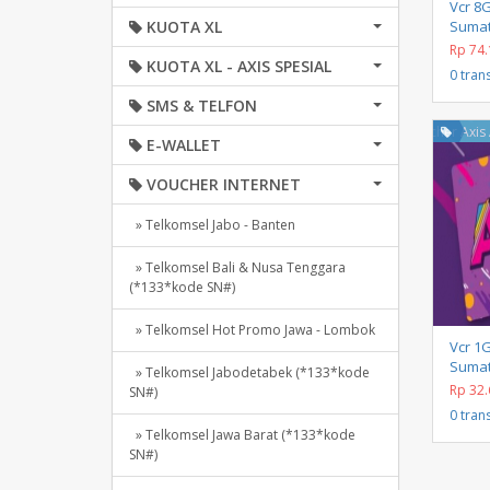
Vcr 8G
KUOTA XL
Sumatr
Rp 74.
KUOTA XL - AXIS SPESIAL
0 tran
SMS & TELFON
Voucher Axis
E-WALLET
VOUCHER INTERNET
» Telkomsel Jabo - Banten
» Telkomsel Bali & Nusa Tenggara
(*133*kode SN#)
» Telkomsel Hot Promo Jawa - Lombok
Vcr 1G
Sumatr
» Telkomsel Jabodetabek (*133*kode
Rp 32.
SN#)
0 tran
» Telkomsel Jawa Barat (*133*kode
SN#)