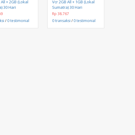
Beli Sekarang
Beli Sekarang
 All + 2GB (Lokal
Vcr 2GB All + 1GB (Lokal
) 30 Hari
Sumatra) 30 Hari
69
Rp 38.767
ksi
/
0 testimonial
0 transaksi
/
0 testimonial