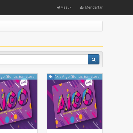
Masuk
Mendaftar
igo (Bonus Sumatera)
Voucher Axis Aigo (Bonus Sumatera)