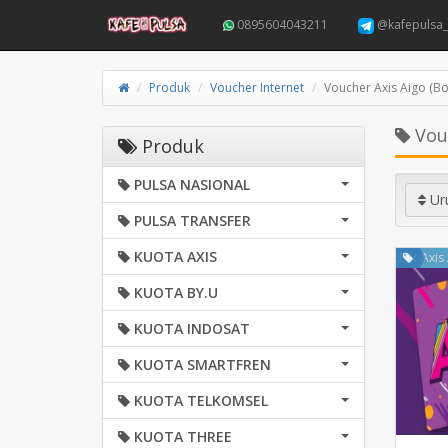
0895604043211
@kafepulsa_
Produk
Voucher Internet
Voucher Axis Aigo (B
Vouc
Produk
PULSA NASIONAL
Ur
PULSA TRANSFER
KUOTA AXIS
Voucher Axis
KUOTA BY.U
KUOTA INDOSAT
KUOTA SMARTFREN
KUOTA TELKOMSEL
KUOTA THREE