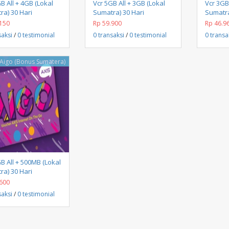
Beli Sekarang
Beli Sekarang
B All + 4GB (Lokal
Vcr 5GB All + 3GB (Lokal
Vcr 3GB
a) 30 Hari
Sumatra) 30 Hari
Sumatra
150
Rp 59.900
Rp 46.9
saksi
/
0 testimonial
0 transaksi
/
0 testimonial
0 transa
 Aigo (Bonus Sumatera)
Beli Sekarang
B All + 500MB (Lokal
a) 30 Hari
600
saksi
/
0 testimonial