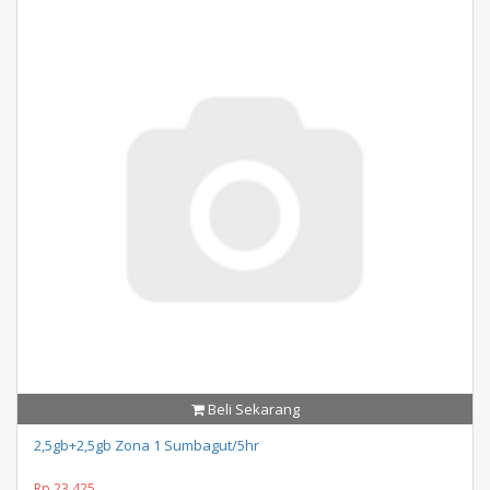
Beli Sekarang
2,5gb+2,5gb Zona 1 Sumbagut/5hr
Rp 23.425