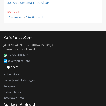
300 SMS Sesama + 100 All OP
Rp 6.270
12 transaksi
/
0 testimonial
KafePulsa.Com
Jalan Klayar No. 4 Sidabowa Patikraja ,
Banyumas, Jawa Tengah
0895604043211
@kafepulsa_info
Support
Hubungi Kami
Tanya Jawab Pelanggan
Kebijakan
Daftar Harga
Info Paket Data
Aplikasi Android