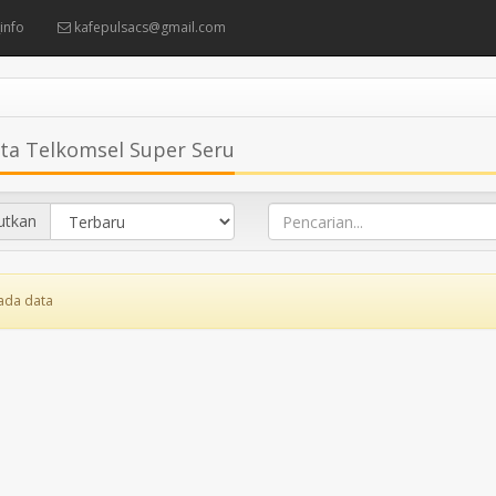
info
kafepulsacs@gmail.com
a Telkomsel Super Seru
utkan
ada data