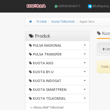
0895604043211
@kafepulsa_
Produk
Kuota Telkomsel
Super Seru
Kuot
Produk
PULSA NASIONAL
Ur
PULSA TRANSFER
KUOTA AXIS
Tidak 
KUOTA BY.U
KUOTA INDOSAT
KUOTA SMARTFREN
KUOTA TELKOMSEL
» +Masa Aktif Telkomsel