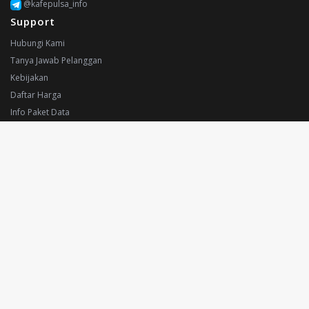
@kafepulsa_info
Support
Hubungi Kami
Tanya Jawab Pelanggan
Kebijakan
Daftar Harga
Info Paket Data
Aplikasi Android
Payments
Bank BCA
Bank Mandiri
Bank BNI
Bank BRI