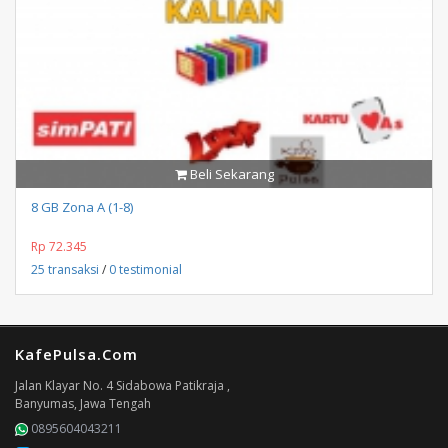
Beli Sekarang
8 GB Zona A (1-8)
Rp 72.345
25 transaksi
/
0 testimonial
KafePulsa.Com
Jalan Klayar No. 4 Sidabowa Patikraja ,
Banyumas, Jawa Tengah
0895604043211