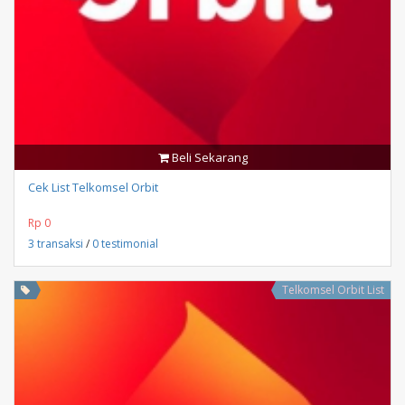
Beli Sekarang
Cek List Telkomsel Orbit
Rp 0
3 transaksi
/
0 testimonial
Telkomsel Orbit List