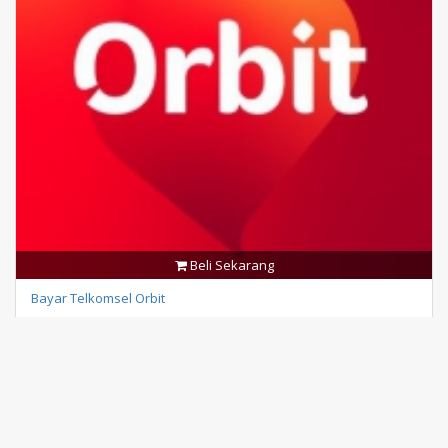
Beli Sekarang
Bayar Telkomsel Orbit
Rp 2.000
0 transaksi
/
0 testimonial
KafePulsa.Com