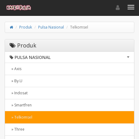
Toggle navigat
Toggl
Produk
Pulsa Nasional
Telkomsel
Produk
PULSA NASIONAL
» Axis
» By.U
» Indosat
» Smartfren
» Telkomsel
» Three