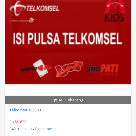
Beli Sekarang
Telkomsel 60.000
Rp 59.620
343 transaksi
/
0 testimonial