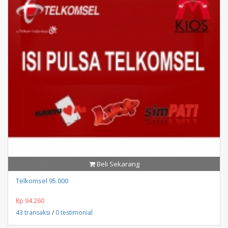
Beli Sekarang
Telkomsel 95.000
Rp 94.260
43 transaksi
/
0 testimonial