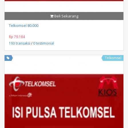
Beli Sekarang
Telkomsel 80.000
Rp 79.164
193 transaksi
/
0 testimonial
Telkomsel