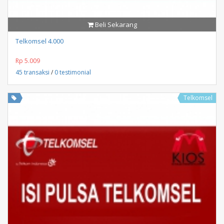
Beli Sekarang
Telkomsel 4.000
Rp 5.009
45 transaksi
/
0 testimonial
Telkomsel