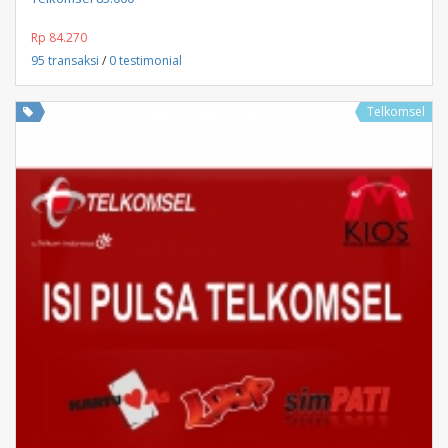
Rp 84.270
95 transaksi
/
0 testimonial
Telkomsel