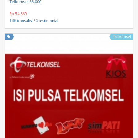
Telkomsel 55.000
Rp 54.669
168 transaksi
/
0 testimonial
Telkomsel