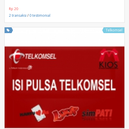
Rp 20
2 transaksi
/
0 testimonial
Telkomsel