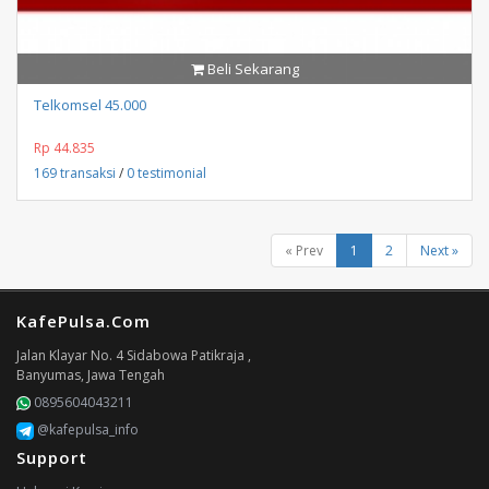
Beli Sekarang
Telkomsel 45.000
Rp 44.835
169 transaksi
/
0 testimonial
« Prev
1
2
Next »
KafePulsa.Com
Jalan Klayar No. 4 Sidabowa Patikraja ,
Banyumas, Jawa Tengah
0895604043211
@kafepulsa_info
Support