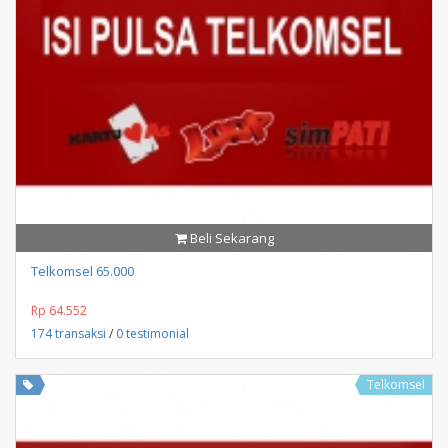
Beli Sekarang
Telkomsel 65.000
Rp 64.552
174 transaksi
/
0 testimonial
Telkomsel