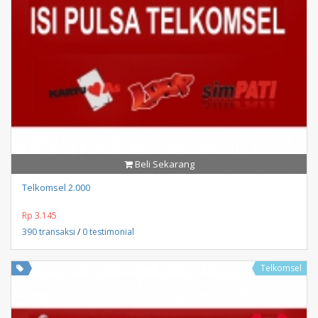
Beli Sekarang
Telkomsel 2.000
Rp 3.145
390 transaksi
/
0 testimonial
Telkomsel