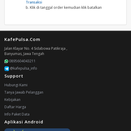
Transaksi
b. Klik di tanggal order kemudian klik batalkan
KafePulsa.Com
Jalan Klayar No. 4 Sidabowa Patikraja ,
Banyumas, Jawa Tengah
0895604043211
@kafepulsa_info
Support
Hubungi Kami
Tanya Jawab Pelanggan
Kebijakan
Daftar Harga
Info Paket Data
Aplikasi Android