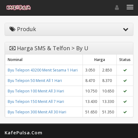
Toggle navigat
Toggl
Produk
Harga SMS & Telfon > By U
Nominal
Harga
Status
Byu Telepon 43200 Menit Sesama 1 Hari
3.050
2.850
Byu Telepon 50 Menit All 1 Hari
8.470
8.370
Byu Telepon 100 Menit All 3 Hari
10.750
10.650
Byu Telepon 150 Menit All 7 Hari
13.430
13.330
Byu Telepon 300 Menit All 30 Hari
51.650
51.350
KafePulsa.Com