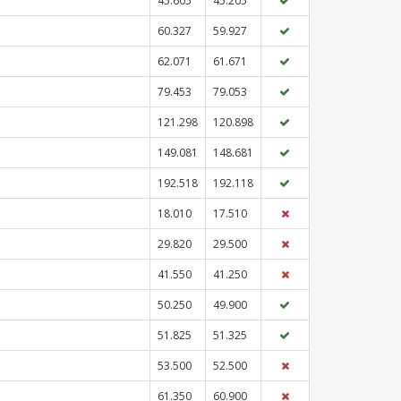
45.605
45.205
60.327
59.927
62.071
61.671
79.453
79.053
121.298
120.898
149.081
148.681
192.518
192.118
18.010
17.510
29.820
29.500
41.550
41.250
50.250
49.900
51.825
51.325
53.500
52.500
61.350
60.900