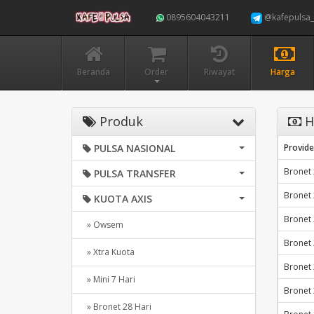
0895604043211
@kafepulsa_
Beranda
Order
Riwayat
Harga
Produk
H
PULSA NASIONAL
Provide
Bronet 
PULSA TRANSFER
Bronet 
KUOTA AXIS
Bronet 
» Owsem
Bronet 
» Xtra Kuota
Bronet 
» Mini 7 Hari
Bronet 
» Bronet 28 Hari