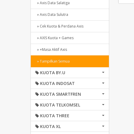
» Axis Data Salatiga
» Axis Data Sulutra
» Cek Kuota & Perdana Axis
» AXIS Kuota + Games
» +Masa Aktif Axis
» Tampilkan Semua
KUOTA BY.U
KUOTA INDOSAT
KUOTA SMARTFREN
KUOTA TELKOMSEL
KUOTA THREE
KUOTA XL