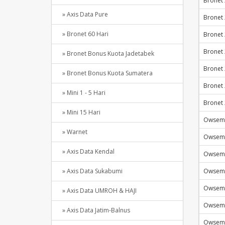
Bronet 
» Axis Data Pure
Bronet 
» Bronet 60 Hari
Bronet 
Bronet 
» Bronet Bonus Kuota Jadetabek
Bronet 
» Bronet Bonus Kuota Sumatera
Bronet 
» Mini 1 - 5 Hari
Bronet 
» Mini 15 Hari
Owsem
» Warnet
Owsem
» Axis Data Kendal
Owsem
» Axis Data Sukabumi
Owsem
Owsem
» Axis Data UMROH & HAJI
Owsem
» Axis Data Jatim-Balnus
Owsem