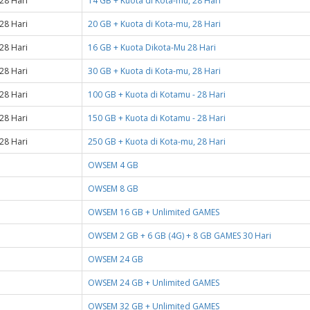
28 Hari
14 GB + Kuota di Kota-mu, 28 Hari
28 Hari
20 GB + Kuota di Kota-mu, 28 Hari
28 Hari
16 GB + Kuota Dikota-Mu 28 Hari
28 Hari
30 GB + Kuota di Kota-mu, 28 Hari
28 Hari
100 GB + Kuota di Kotamu - 28 Hari
28 Hari
150 GB + Kuota di Kotamu - 28 Hari
28 Hari
250 GB + Kuota di Kota-mu, 28 Hari
OWSEM 4 GB
OWSEM 8 GB
OWSEM 16 GB + Unlimited GAMES
OWSEM 2 GB + 6 GB (4G) + 8 GB GAMES 30 Hari
OWSEM 24 GB
OWSEM 24 GB + Unlimited GAMES
OWSEM 32 GB + Unlimited GAMES