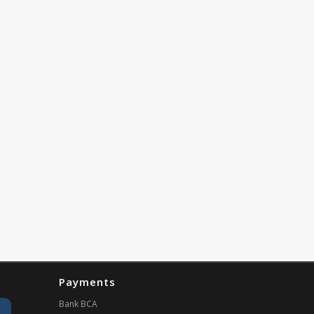
Payments
Bank BCA