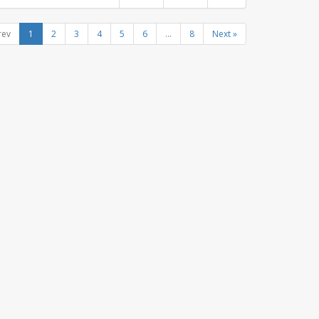
rev
1
2
3
4
5
6
...
8
Next »