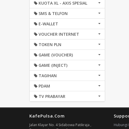
KUOTA XL - AXIS SPESIAL
SMS & TELFON
E-WALLET
VOUCHER INTERNET
TOKEN PLN
GAME (VOUCHER)
GAME (INJECT)
TAGIHAN
PDAM
TV PRABAYAR
KafePulsa.Com
Suppo
Jalan Klayar No. 4 Sidabowa Patikraja ,
Hubungi 