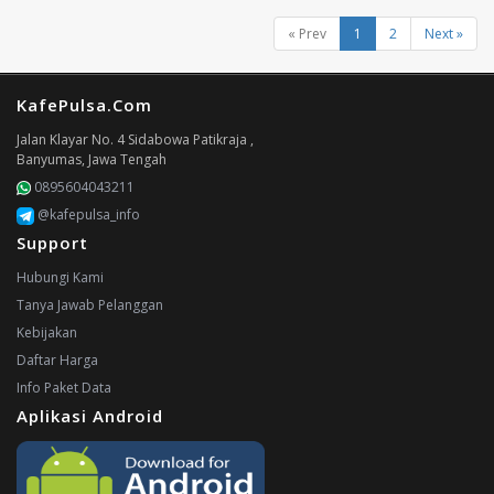
« Prev
1
2
Next »
KafePulsa.Com
Jalan Klayar No. 4 Sidabowa Patikraja ,
Banyumas, Jawa Tengah
0895604043211
@kafepulsa_info
Support
Hubungi Kami
Tanya Jawab Pelanggan
Kebijakan
Daftar Harga
Info Paket Data
Aplikasi Android