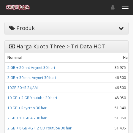
Toggle navigat
Toggl
Produk
Harga Kuota Three > Tri Data HOT
Nominal
Harg
2 GB + 20mnt Anynet 30 hari
35.975
3
3 GB + 30 mnt Anynet 30 hari
46.300
4
10GB 30HR 24JAM
46.500
4
10 GB + 2 GB Youtube 30 hari
48.950
4
10 GB + Reycreo 30 hari
51.340
5
2 GB + 10 GB 4G 30 hari
51.350
5
2 GB + 8 GB 4G + 2 GB Youtube 30 hari
51.435
5