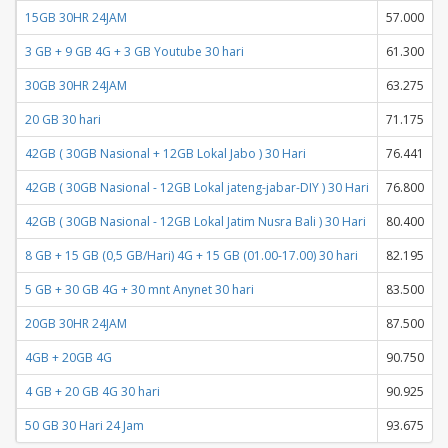
15GB 30HR 24JAM
57.000
5
3 GB + 9 GB 4G + 3 GB Youtube 30 hari
61.300
6
30GB 30HR 24JAM
63.275
6
20 GB 30 hari
71.175
7
42GB ( 30GB Nasional + 12GB Lokal Jabo ) 30 Hari
76.441
7
42GB ( 30GB Nasional - 12GB Lokal jateng-jabar-DIY ) 30 Hari
76.800
7
42GB ( 30GB Nasional - 12GB Lokal Jatim Nusra Bali ) 30 Hari
80.400
8
8 GB + 15 GB (0,5 GB/Hari) 4G + 15 GB (01.00-17.00) 30 hari
82.195
8
5 GB + 30 GB 4G + 30 mnt Anynet 30 hari
83.500
8
20GB 30HR 24JAM
87.500
8
4GB + 20GB 4G
90.750
9
4 GB + 20 GB 4G 30 hari
90.925
9
50 GB 30 Hari 24 Jam
93.675
9