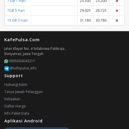
7 GB 7 Hari
23.300
23.200
7GB 5 Hari
29.025
28.725
15 GB 3 Hari
31.180
30.780
KafePulsa.Com
Jalan Klayar No. 4 Sidabowa Patikraja ,
Banyumas, Jawa Tengah
0895604043211
@kafepulsa_info
Support
Hubungi Kami
Tanya Jawab Pelanggan
Kebijakan
Daftar Harga
Info Paket Data
Aplikasi Android