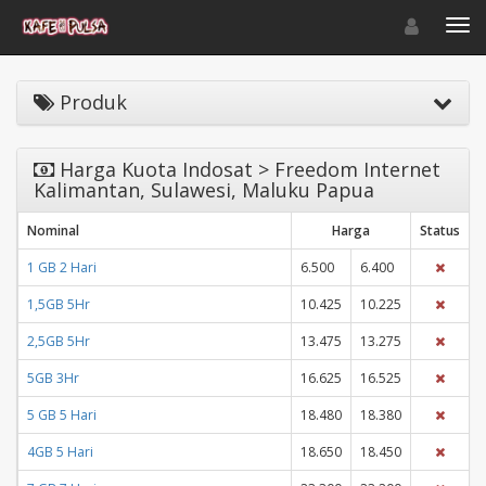
Toggle navigat
Toggl
Produk
Harga Kuota Indosat > Freedom Internet
Kalimantan, Sulawesi, Maluku Papua
Nominal
Harga
Status
1 GB 2 Hari
6.500
6.400
1,5GB 5Hr
10.425
10.225
2,5GB 5Hr
13.475
13.275
5GB 3Hr
16.625
16.525
5 GB 5 Hari
18.480
18.380
4GB 5 Hari
18.650
18.450