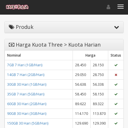
Toggle navigat
Toggl
Produk
Harga Kuota Three > Kuota Harian
Nominal
Harga
Status
7GB 7 Hari (1GB/Hari)
28.450
28.150
14GB 7 Hari (2GB/Hari)
29.050
28.750
30GB 30 Hari (1GB/Hari)
56.638
56.338
35GB 7 Hari (5GB/Hari)
58.450
58.150
60GB 30 Hari (2GB/Hari)
89.622
89.322
90GB 30 Hari (3GB/Hari)
114.170
113.870
150GB 30 Hari (5GB/Hari)
129.690
129.390