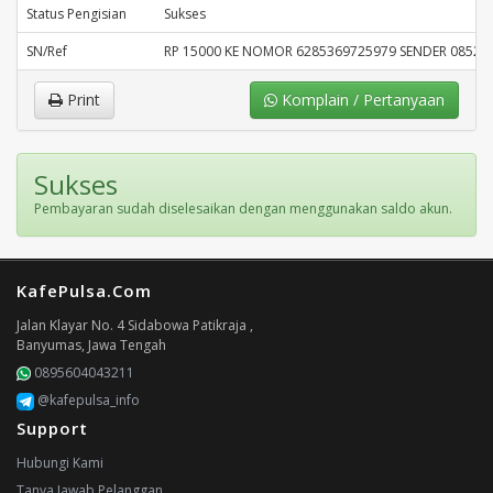
Status Pengisian
Sukses
SN/Ref
RP 15000 KE NOMOR 6285369725979 SENDER 08526
Print
Komplain / Pertanyaan
Sukses
Pembayaran sudah diselesaikan dengan menggunakan saldo akun.
KafePulsa.Com
Jalan Klayar No. 4 Sidabowa Patikraja ,
Banyumas, Jawa Tengah
0895604043211
@kafepulsa_info
Support
Hubungi Kami
Tanya Jawab Pelanggan