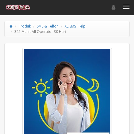
Toggle navigat
Toggl
Produk
SMS & Telfon
XL SMS+Telp
325 Menit All Operator 30 Hari