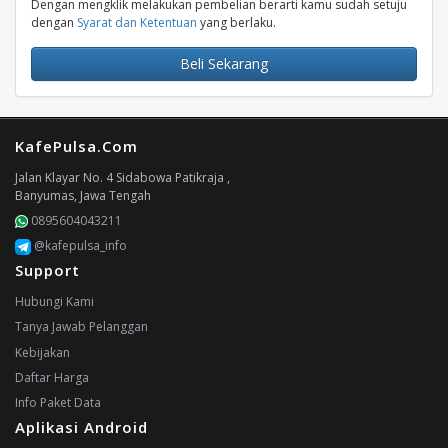
Dengan mengklik melakukan pembelian berarti kamu sudah setuju
dengan
Syarat dan Ketentuan
yang berlaku.
Beli Sekarang
KafePulsa.Com
Jalan Klayar No. 4 Sidabowa Patikraja ,
Banyumas, Jawa Tengah
0895604043211
@kafepulsa_info
Support
Hubungi Kami
Tanya Jawab Pelanggan
Kebijakan
Daftar Harga
Info Paket Data
Aplikasi Android