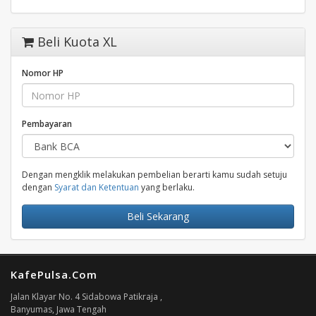
Beli Kuota XL
Nomor HP
Pembayaran
Dengan mengklik melakukan pembelian berarti kamu sudah setuju
dengan
Syarat dan Ketentuan
yang berlaku.
Beli Sekarang
KafePulsa.Com
Jalan Klayar No. 4 Sidabowa Patikraja ,
Banyumas, Jawa Tengah